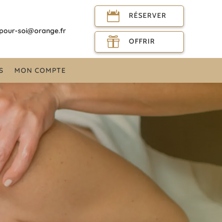

RÉSERVER
-pour-soi@orange.fr

OFFRIR
S
MON COMPTE