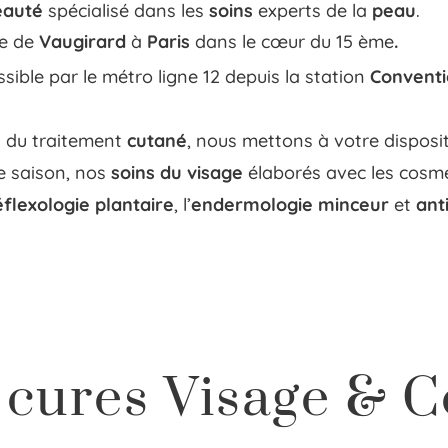
beauté
spécialisé dans les
soins
experts de la
peau
.
ue de
Vaugirard
à
Paris
dans le cœur du 15 ème
.
sible par le métro ligne 12 depuis la station
Convent
n
du traitement
cutané
, nous mettons à votre disposi
 saison, nos
soins du visage
élaborés avec les cosm
éflexologie plantaire
, l’
endermologie
minceur
et
ant
 cures Visage & C