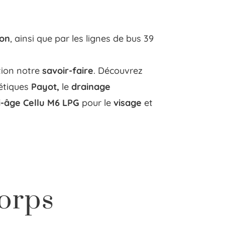
ion
, ainsi que par les lignes de bus 39
tion notre
savoir-faire
. Découvrez
étiques
Payot,
le
drainage
i-âge
Cellu M6 LPG
pour le
visage
et
orps