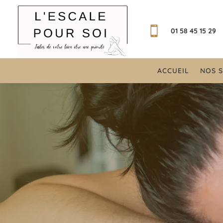

01 58 45 15 29
ACCUEIL
NOS S