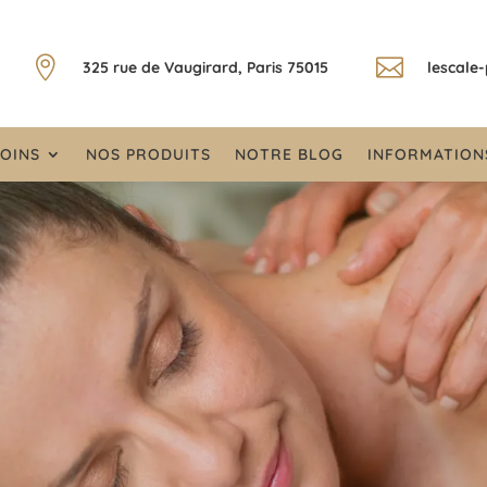


325 rue de Vaugirard, Paris 75015
lescale
OINS
NOS PRODUITS
NOTRE BLOG
INFORMATION