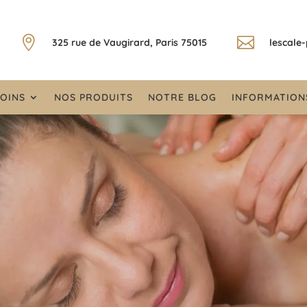


325 rue de Vaugirard, Paris 75015
lescale
OINS
NOS PRODUITS
NOTRE BLOG
INFORMATION