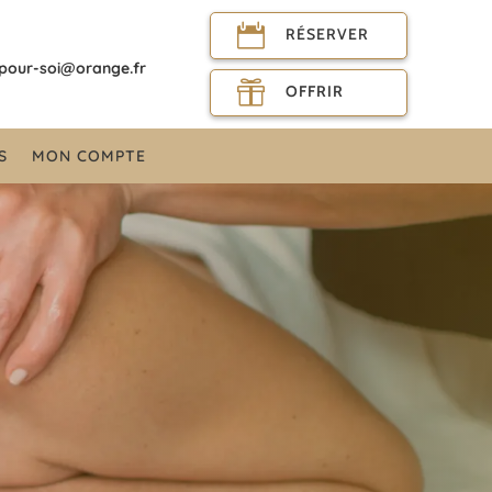

RÉSERVER
-pour-soi@orange.fr

OFFRIR
S
MON COMPTE