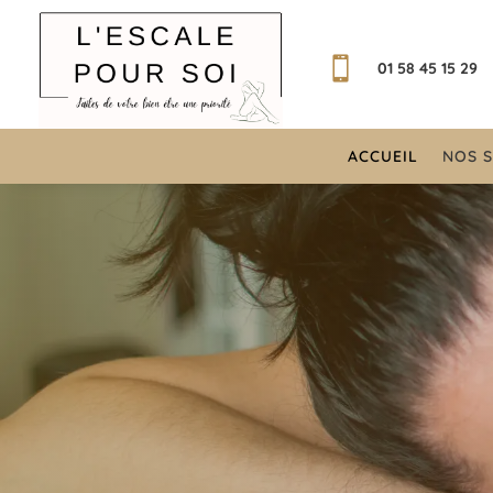

01 58 45 15 29
ACCUEIL
NOS S