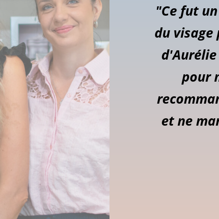
"Ce fut un
du visage 
d'Aurélie 
pour 
recommand
et ne man