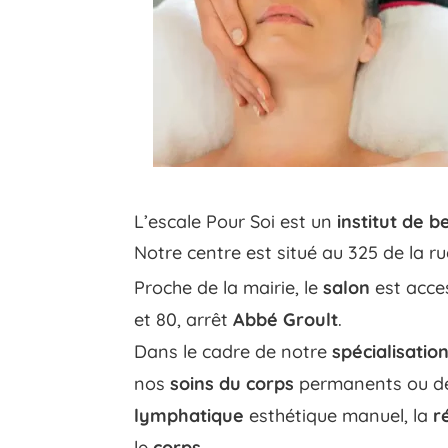
L’escale Pour Soi est un
institut de 
Notre centre est situé au 325 de la r
Proche de la mairie, le
salon
est acces
et 80, arrêt
Abbé Groult
.
Dans le cadre de notre
spécialisatio
nos
soins du corps
permanents ou de
lymphatique
esthétique manuel, la
r
le
corps
.