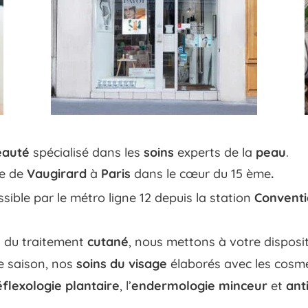
beauté
spécialisé dans les
soins
experts de la
peau
.
ue de
Vaugirard
à
Paris
dans le cœur du 15 ème
.
sible par le métro ligne 12 depuis la station
Convent
n
du traitement
cutané
, nous mettons à votre disposi
 saison, nos
soins du visage
élaborés avec les cosm
éflexologie plantaire
, l’
endermologie
minceur
et
ant